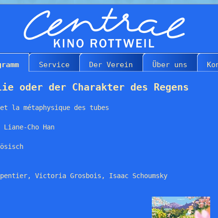
gramm
Service
Der Verein
Über uns
Ko
lie oder der Charakter des Regens
et la métaphysique des tubes
 Liane-Cho Han
ösisch
pentier, Victoria Grosbois, Isaac Schoumsky